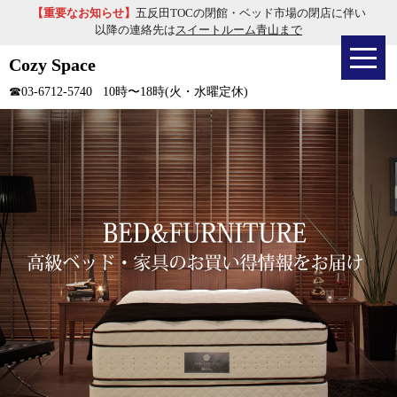
【重要なお知らせ】
五反田TOCの閉館・ベッド市場の閉店に伴い
以降の連絡先は
スイートルーム青山まで
Cozy Space
☎03-6712-5740
10時〜18時(火・水曜定休)